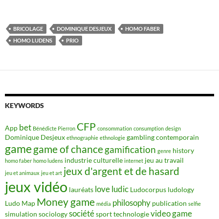
BRICOLAGE
DOMINIQUE DESJEUX
HOMO FABER
HOMO LUDENS
PRIO
KEYWORDS
CFP
bet
App
Bénédicte Pierron
consommation
consumption
design
Dominique Desjeux
gambling contemporain
ethnographie
ethnologie
game
game of chance
gamification
history
genre
industrie culturelle
jeu au travail
homo faber
homo ludens
internet
jeux d'argent et de hasard
jeu et animaux
jeu et art
jeux vidéo
love
ludic
lauréats
Ludocorpus
ludology
Money game
philosophy
Ludo Map
publication
média
selfie
société
video game
simulation
sociology
sport
technologie