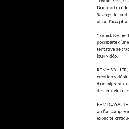
Tristan Bera, « C
Dontnod », réflex
Strange
, de modi
et sur l’acceptio
Yannick Kernec’h,
possibilité d’un
tentative de trac
jeux vidéo.
REMY SOHIER, « 
création vidéolud
d’un migrant », o
des jeux vidéo e
REMI CAYATTE , «
où l’on compren
explicite, critiq