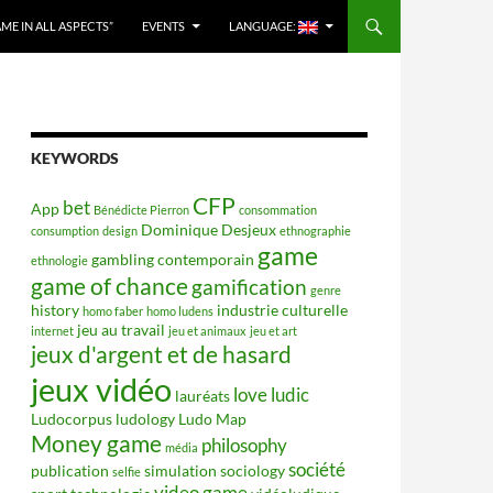
E IN ALL ASPECTS”
EVENTS
LANGUAGE:
KEYWORDS
CFP
bet
App
Bénédicte Pierron
consommation
Dominique Desjeux
consumption
design
ethnographie
game
gambling contemporain
ethnologie
game of chance
gamification
genre
history
industrie culturelle
homo faber
homo ludens
jeu au travail
internet
jeu et animaux
jeu et art
jeux d'argent et de hasard
jeux vidéo
love
ludic
lauréats
Ludocorpus
ludology
Ludo Map
Money game
philosophy
média
société
publication
simulation
sociology
selfie
video game