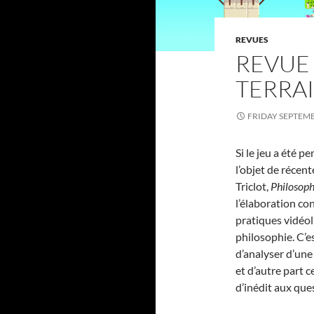
REVUES
REVUE 
TERRAI
FRIDAY SEPTEMB
Si le jeu a été p
l’objet de récen
Triclot,
Philosoph
l’élaboration con
pratiques vidéol
philosophie. C’e
d’analyser d’une
et d’autre part 
d’inédit aux que