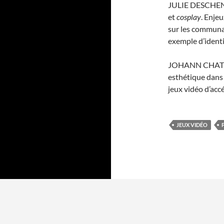
JULIE DESCHENE
et
cosplay
. Enjeu
sur les commun
exemple d’identi
JOHANN CHATEA
esthétique dans l
jeux vidéo d’acc
JEUX VIDÉO
Proudly powered by WordPress