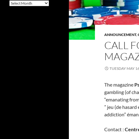
Archives
ANNOUNCEMENT
,
CALL F
MAGAZ
TUESDAY MAY 16
The magazine
P
gambling (of cha
“emanating from
” jeu (de hasard 
addiction” éman
Contact :
Centre