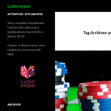
Search
Ludocorpus
Skip
ATTENTION : SITE ARCHIVE
to
Vous consultez actuellement
content
l’ancien site Ludocorpus
(publications d’avril 2015 à
Tag Archives: p
février 2019)
Cliquer ci-dessous pour vous
rendre sur le nouveau site
Web.
ARCHIVES