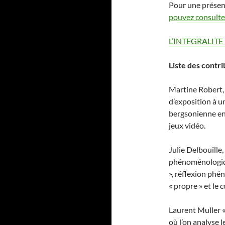
Pour une présen
pouvez consulte
L’INTEGRALITE
Liste des contri
Martine Robert,
d’exposition à un
bergsonienne ent
jeux vidéo.
Julie Delbouille
phénoménologique
», réflexion phé
« propre » et le c
Laurent Muller «
où l’on analyse 