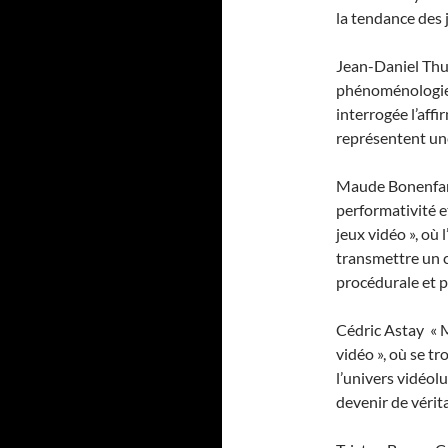
la tendance des j
Jean-Daniel Thum
phénoménologie d
interrogée l’affi
représentent une
Maude Bonenfant 
performativité e
jeux vidéo », où 
transmettre un 
procédurale et p
Cédric Astay « M
vidéo », où se t
l’univers vidéol
devenir de vérit