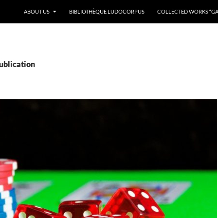
ABOUT US
BIBLIOTHÈQUE LUDOCORPUS
COLLECTED WORKS “GAM
ublication