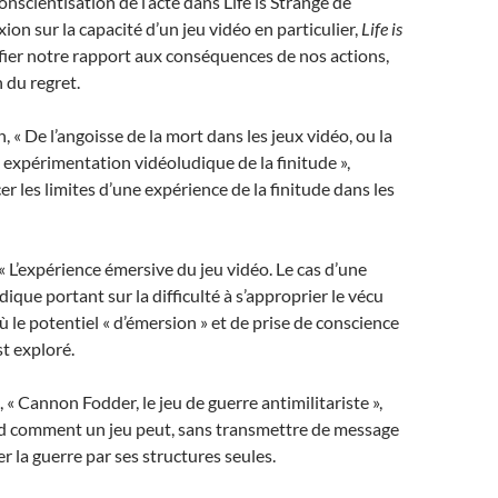
onscientisation de l’acte dans Life is Strange de
ion sur la capacité d’un jeu vidéo en particulier,
Life is
fier notre rapport aux conséquences de nos actions,
n du regret.
 « De l’angoisse de la mort dans les jeux vidéo, ou la
e expérimentation vidéoludique de la finitude »,
er les limites d’une expérience de la finitude dans les
L’expérience émersive du jeu vidéo. Le cas d’une
ique portant sur la difficulté à s’approprier le vécu
ù le potentiel « d’émersion » et de prise de conscience
st exploré.
 Cannon Fodder, le jeu de guerre antimilitariste »,
d comment un jeu peut, sans transmettre de message
uer la guerre par ses structures seules.