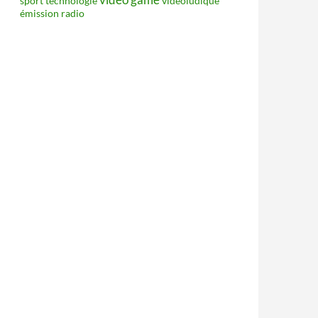
sport
technologie
vidéoludique
émission radio