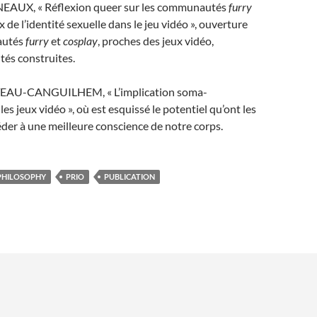
AUX, « Réflexion queer sur les communautés
furry
x de l’identité sexuelle dans le jeu vidéo », ouverture
autés
furry
et
cosplay
, proches des jeux vidéo,
tés construites.
U-CANGUILHEM, « L’implication soma-
es jeux vidéo », où est esquissé le potentiel qu’ont les
éder à une meilleure conscience de notre corps.
PHILOSOPHY
PRIO
PUBLICATION