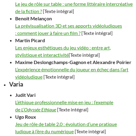
Le jeu de rôle sur table : une forme littéraire intercréative
de la fiction ?
[Texte intégral]
Benoit
Melançon
La prévisualisation 3D et ses apports vidéoludiques
:
comment jouer à faire un film ?
[Texte intégral]
Martin
Picard
Les enjeux esthétiques du jeu vidéo : entre art,
stylistique et interactivité
[Texte intégral]
Maxime
Deslongchamps-Gagnon
et Alexandre
Poirier
L’expérience émotionnelle du joueur en échec dans l’art
vidéoludique
[Texte intégral]
Varia
Judit
Vari
L’éthique professionnelle mise en jeu : l’exemple
de
L’Odyssée Ethique
[Texte intégral]
Ugo
Roux
Jeu de rôle de table 2.0 : évolution d’une pratique
ludique à l’ère du numérique
[Texte intégral]