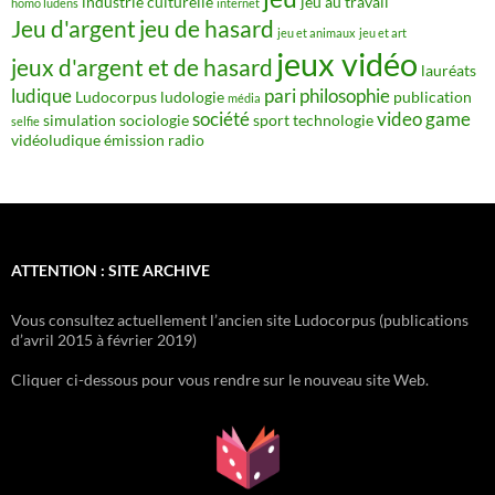
industrie culturelle
jeu au travail
homo ludens
internet
Jeu d'argent
jeu de hasard
jeu et animaux
jeu et art
jeux vidéo
jeux d'argent et de hasard
lauréats
ludique
pari
philosophie
Ludocorpus
ludologie
publication
média
société
video game
simulation
sociologie
sport
technologie
selfie
vidéoludique
émission radio
ATTENTION : SITE ARCHIVE
Vous consultez actuellement l’ancien site Ludocorpus (publications
d’avril 2015 à février 2019)
Cliquer ci-dessous pour vous rendre sur le nouveau site Web.