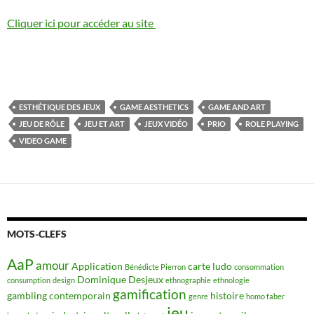
Cliquer ici pour accéder au site
ESTHÉTIQUE DES JEUX
GAME AESTHETICS
GAME AND ART
JEU DE RÔLE
JEU ET ART
JEUX VIDÉO
PRIO
ROLE PLAYING
VIDEO GAME
MOTS-CLEFS
AaP
amour
Application
carte ludo
Bénédicte Pierron
consommation
Dominique Desjeux
consumption
design
ethnographie
ethnologie
gamification
gambling contemporain
histoire
genre
homo faber
jeu