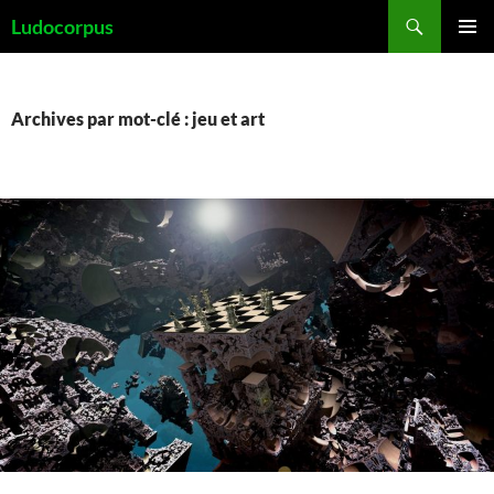
Aller
Recherche
Ludocorpus
au
MENU
contenu
PRINCI
Archives par mot-clé : jeu et art