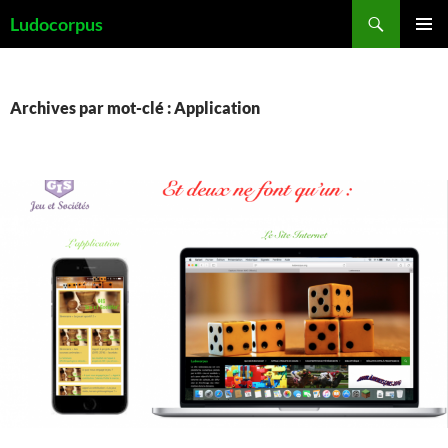
Aller
Recherche
Ludocorpus
au
MENU
contenu
PRINCI
Archives par mot-clé : Application