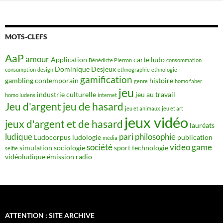
MOTS-CLEFS
AaP
amour
Application
carte ludo
Bénédicte Pierron
consommation
Dominique Desjeux
consumption
design
ethnographie
ethnologie
gamification
gambling contemporain
histoire
genre
homo faber
jeu
industrie culturelle
jeu au travail
homo ludens
internet
Jeu d'argent
jeu de hasard
jeu et animaux
jeu et art
jeux vidéo
jeux d'argent et de hasard
lauréats
ludique
pari
philosophie
Ludocorpus
ludologie
publication
média
société
video game
simulation
sociologie
sport
technologie
selfie
vidéoludique
émission radio
ATTENTION : SITE ARCHIVE