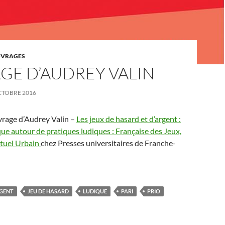
VRAGES
GE D’AUDREY VALIN
CTOBRE 2016
vrage d’Audrey Valin –
Les jeux de hasard et d’argent :
ue autour de pratiques ludiques : Française des Jeux,
utuel Urbain
chez Presses universitaires de Franche-
RGENT
JEU DE HASARD
LUDIQUE
PARI
PRIO