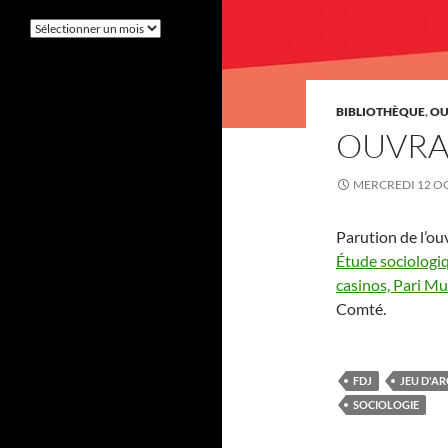
Retrouver
des
publications
BIBLIOTHÈQUE
,
OU
OUVRA
MERCREDI 12 O
Parution de l’ou
Étude sociologiq
casinos, Pari M
Comté.
FDJ
JEU D'A
SOCIOLOGIE