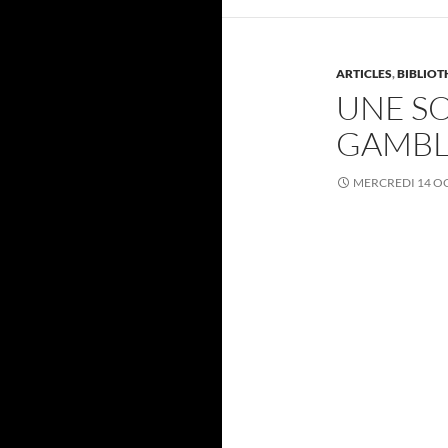
ARTICLES
,
BIBLIO
UNE S
GAMBL
MERCREDI 14 O