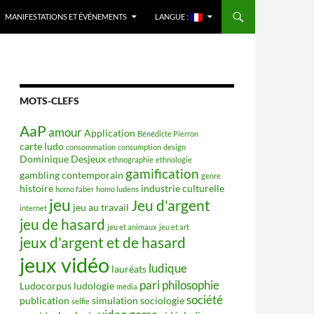
MANIFESTATIONS ET ÉVÉNEMENTS
LANGUE :
MOTS-CLEFS
AaP
amour
Application
Bénédicte Pierron
carte ludo
consommation
consumption
design
Dominique Desjeux
ethnographie
ethnologie
gamification
gambling contemporain
genre
histoire
industrie culturelle
homo faber
homo ludens
jeu
Jeu d'argent
jeu au travail
internet
jeu de hasard
jeu et animaux
jeu et art
jeux d'argent et de hasard
jeux vidéo
ludique
lauréats
pari
philosophie
Ludocorpus
ludologie
média
société
publication
simulation
sociologie
selfie