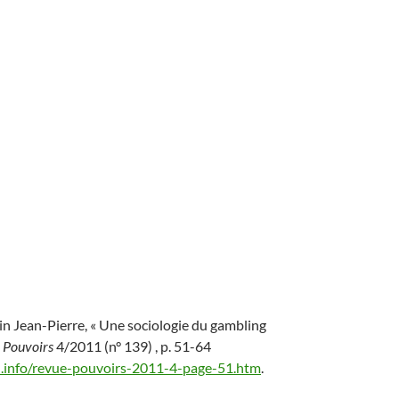
in
Jean-Pierre, « Une sociologie du gambling
,
Pouvoirs
4/2011 (n° 139) , p. 51-64
.info/revue-pouvoirs-2011-4-page-51.htm
.