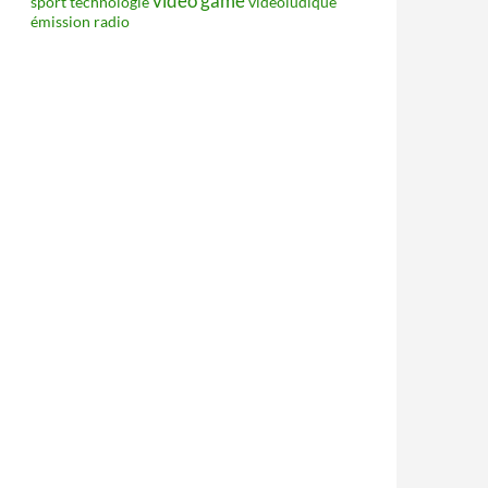
video game
sport
technologie
vidéoludique
émission radio