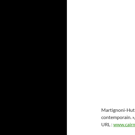
Martignoni-Hut
contemporain. »
URL :
www.cairn