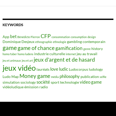
KEYWORDS
CFP
bet
App
Bénédicte Pierron
consommation
consumption
design
Dominique Desjeux
gambling contemporain
ethnographie
ethnologie
game
game of chance
gamification
history
genre
industrie culturelle
jeu au travail
homo faber
homo ludens
internet
jeux d'argent et de hasard
jeu et animaux
jeu et art
jeux vidéo
love
ludic
lauréats
Ludocorpus
ludology
Money game
philosophy
Ludo Map
publication
média
selfie
société
video game
simulation
sociology
sport
technologie
vidéoludique
émission radio