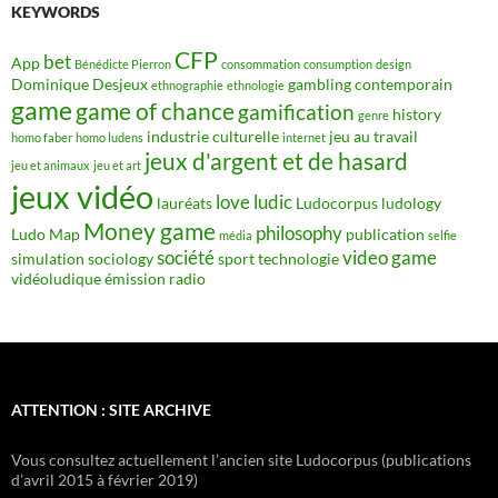
KEYWORDS
CFP
bet
App
Bénédicte Pierron
consommation
consumption
design
Dominique Desjeux
gambling contemporain
ethnographie
ethnologie
game
game of chance
gamification
history
genre
industrie culturelle
jeu au travail
homo faber
homo ludens
internet
jeux d'argent et de hasard
jeu et animaux
jeu et art
jeux vidéo
love
ludic
lauréats
Ludocorpus
ludology
Money game
philosophy
Ludo Map
publication
média
selfie
société
video game
simulation
sociology
sport
technologie
vidéoludique
émission radio
ATTENTION : SITE ARCHIVE
Vous consultez actuellement l’ancien site Ludocorpus (publications
d’avril 2015 à février 2019)