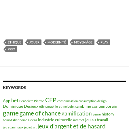
ÉTHIQUE
JOUER
MODERNITÉ
MOYEN ÂGE
PLAY
PRIO
KEYWORDS
CFP
bet
App
Bénédicte Pierron
consommation
consumption
design
Dominique Desjeux
gambling contemporain
ethnographie
ethnologie
game
game of chance
gamification
history
genre
industrie culturelle
jeu au travail
homo faber
homo ludens
internet
jeux d'argent et de hasard
jeu et animaux
jeu et art