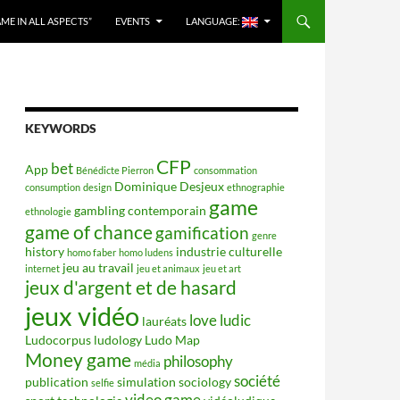
E IN ALL ASPECTS”
EVENTS
LANGUAGE:
KEYWORDS
CFP
bet
App
Bénédicte Pierron
consommation
Dominique Desjeux
consumption
design
ethnographie
game
gambling contemporain
ethnologie
game of chance
gamification
genre
history
industrie culturelle
homo faber
homo ludens
jeu au travail
internet
jeu et animaux
jeu et art
jeux d'argent et de hasard
jeux vidéo
love
ludic
lauréats
Ludocorpus
ludology
Ludo Map
Money game
philosophy
média
société
publication
simulation
sociology
selfie
video game