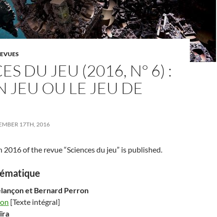
EVUES
S DU JEU (2016, N° 6) :
EN JEU OU LE JEU DE
MBER 17TH, 2016
n 2016 of the revue “Sciences du jeu” is published.
hématique
lançon
et Bernard
Perron
ion
[Texte intégral]
ïra