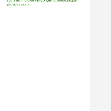
sport
technologie
vidéoludique
émission radio