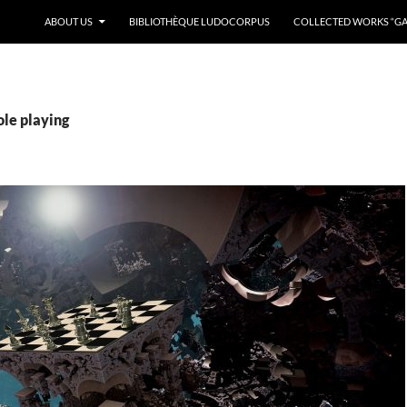
ABOUT US
BIBLIOTHÈQUE LUDOCORPUS
COLLECTED WORKS “GAM
ole playing