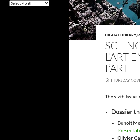
Archives
DIGITAL LIBRARY
,
R
SCIENCE
L’ART 
L’ART
THURSDAY NOVE
The sixth issue i
Dossier t
Benoit
Me
Présentat
Olivier
Ca