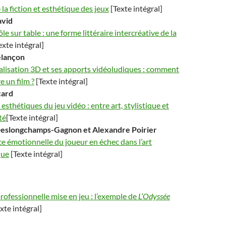
la fiction et esthétique des jeux
[Texte intégral]
vid
ôle sur table : une forme littéraire intercréative de la
exte intégral]
lançon
alisation 3D et ses apports vidéoludiques :
comment
re un film ?
[Texte intégral]
card
esthétiques du jeu vidéo : entre art, stylistique et
té
[Texte intégral]
eslongchamps-Gagnon
et Alexandre
Poirier
ce émotionnelle du joueur en échec dans l’art
que
[Texte intégral]
professionnelle mise en jeu : l’exemple de
L’Odyssée
xte intégral]