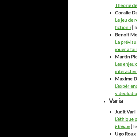
Théorie de 
Coralie
Da
Le jeu de r
fiction ?
[T
Benoit
Me
La prévisu
jouer à fai
Martin
Pi
Les enjeux 
interactivi
Maxime
D
L’expérien
vidéoludi
Varia
Judit
Vari
L’éthique 
Ethique
[Te
Ugo
Roux