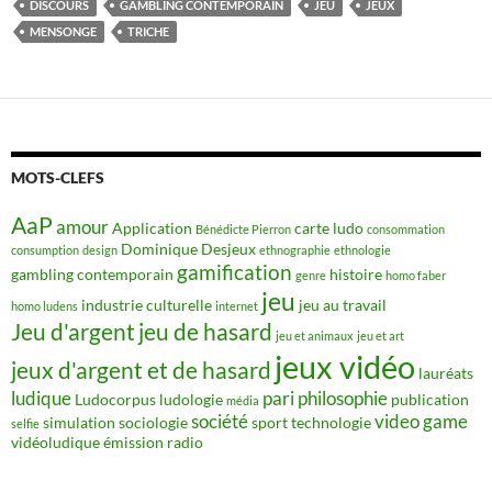
DISCOURS
GAMBLING CONTEMPORAIN
JEU
JEUX
MENSONGE
TRICHE
MOTS-CLEFS
AaP
amour
Application
carte ludo
Bénédicte Pierron
consommation
Dominique Desjeux
consumption
design
ethnographie
ethnologie
gamification
gambling contemporain
histoire
genre
homo faber
jeu
industrie culturelle
jeu au travail
homo ludens
internet
Jeu d'argent
jeu de hasard
jeu et animaux
jeu et art
jeux vidéo
jeux d'argent et de hasard
lauréats
ludique
pari
philosophie
Ludocorpus
ludologie
publication
média
société
video game
simulation
sociologie
sport
technologie
selfie
vidéoludique
émission radio