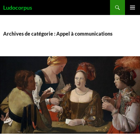
Aller
Recherche
Ludocorpus
au
MENU
contenu
PRINCI
Archives de catégorie : Appel à communications