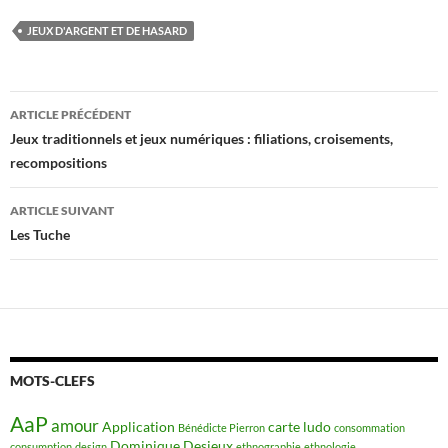
JEUX D'ARGENT ET DE HASARD
Navigation
ARTICLE PRÉCÉDENT
des
Jeux traditionnels et jeux numériques : filiations, croisements,
recompositions
articles
ARTICLE SUIVANT
Les Tuche
MOTS-CLEFS
AaP
amour
Application
carte ludo
Bénédicte Pierron
consommation
Dominique Desjeux
consumption
design
ethnographie
ethnologie