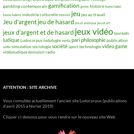
gamification
gambling contemporain
histoire
genre
homo faber
jeu
industrie culturelle
jeu au travail
homo ludens
internet
Jeu d'argent
jeu de hasard
jeu et animaux
jeu et art
jeux vidéo
jeux d'argent et de hasard
lauréats
ludique
pari
philosophie
Ludocorpus
ludologie
publication
média
société
video game
simulation
sociologie
sport
technologie
selfie
vidéoludique
émission radio
ATTENTION : SITE ARCHIVE
Vous consultez actuellement l’ancien site Ludocorpus (publications
d’avril 2015 à février 2019)
Cliquer ci-dessous pour vous rendre sur le nouveau site Web.