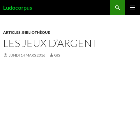
Aller
Recherche
Ludocorpus
au
MENU
contenu
PRINCI
ARTICLES
,
BIBLIOTHÈQUE
LES JEUX D’ARGENT
LUNDI 14 MARS 2016
GIS