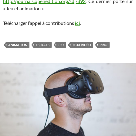
http://journals.openedition.org/sdj/893
. Ce dernier porte sur
« Jeu et animation ».
Télécharger l’appel à contributions
ici
.
ANIMATION
ESPACES
JEU
JEUX VIDÉO
PRIO