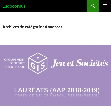
Aller
Recherche
Ludocorpus
au
MENU
contenu
PRINCI
Archives de catégorie : Annonces