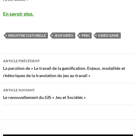
En savoir plus.
INDUSTRIE CULTURELLE
JEUX VIDÉO
PRIO
VIDEO GAME
Navigation
ARTICLE PRÉCÉDENT
des
La parution de « Le travail de la gamification. Enjeux, modalités et
rhétoriques de la translation du jeu au travail »
articles
ARTICLE SUIVANT
Le renouvellement du GIS « Jeu et Sociétés »