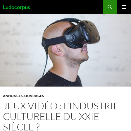
Aller
Recherche
Ludocorpus
au
MENU
contenu
PRINCI
ANNONCES
,
OUVRAGES
JEUX VIDÉO : L’INDUSTRIE
CULTURELLE DU XXIE
SIÈCLE ?