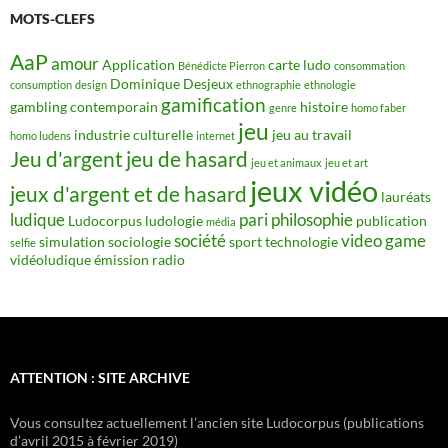
MOTS-CLEFS
AaP
amour
Application
carte ludo
Bénédicte Pierron
consommation
Dominique Desjeux
consumption
design
ethnographie
ethnologie
gamification
gambling contemporain
histoire
genre
homo faber
jeu
industrie culturelle
jeu au travail
homo ludens
internet
Jeu d'argent
jeu de hasard
jeu et animaux
jeu et art
jeux vidéo
jeux d'argent et de hasard
lauréats
ludique
pari
philosophie
Ludocorpus
ludologie
publication
média
société
video game
simulation
sociologie
sport
technologie
selfie
vidéoludique
émission radio
ATTENTION : SITE ARCHIVE
Vous consultez actuellement l’ancien site Ludocorpus (publications
d’avril 2015 à février 2019)