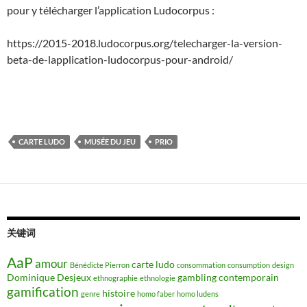
pour y télécharger l’application Ludocorpus :
https://2015-2018.ludocorpus.org/telecharger-la-version-
beta-de-lapplication-ludocorpus-pour-android/
CARTE LUDO
MUSÉE DU JEU
PRIO
关键词
AaP
amour
carte ludo
Bénédicte Pierron
consommation
consumption
design
Dominique Desjeux
gambling contemporain
ethnographie
ethnologie
gamification
histoire
genre
homo faber
homo ludens