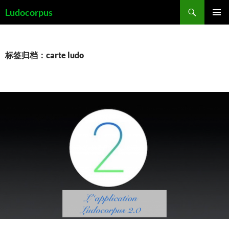
跳
搜
Ludocorpus
至
索
主菜单
正
文
标签归档：carte ludo