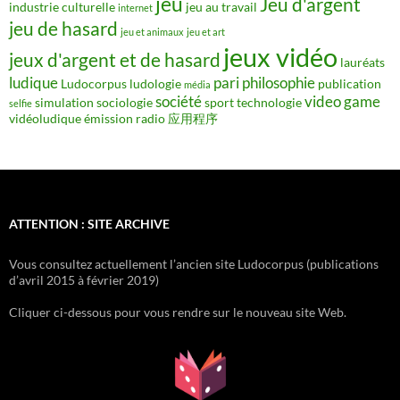
jeu
Jeu d'argent
industrie culturelle
jeu au travail
internet
jeu de hasard
jeu et animaux
jeu et art
jeux vidéo
jeux d'argent et de hasard
lauréats
ludique
pari
philosophie
Ludocorpus
ludologie
publication
média
société
video game
simulation
sociologie
sport
technologie
selfie
vidéoludique
émission radio
应用程序
ATTENTION : SITE ARCHIVE
Vous consultez actuellement l’ancien site Ludocorpus (publications
d’avril 2015 à février 2019)
Cliquer ci-dessous pour vous rendre sur le nouveau site Web.