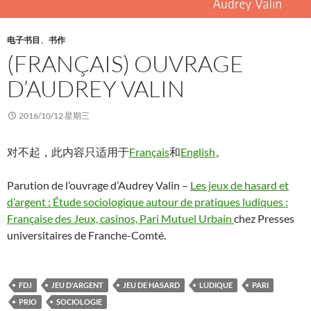
电子书目
、
书作
(FRANÇAIS) OUVRAGE
D’AUDREY VALIN
2016/10/12 星期三
对不起，此内容只适用于
Français
和
English
。
Parution de l’ouvrage d’Audrey Valin –
Les jeux de hasard et
d’argent : Étude sociologique autour de pratiques ludiques :
Française des Jeux, casinos, Pari Mutuel Urbain
chez Presses
universitaires de Franche-Comté.
FDJ
JEU D'ARGENT
JEU DE HASARD
LUDIQUE
PARI
PRIO
SOCIOLOGIE