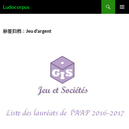
跳
搜
Ludocorpus
至
索
主菜单
正
文
标签归档：Jeu d’argent