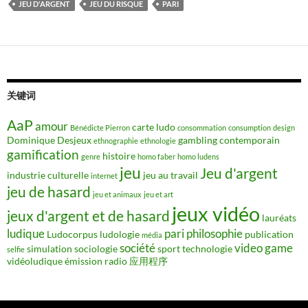
JEU D'ARGENT
JEU DU RISQUE
PARI
关键词
AaP
amour
carte ludo
Bénédicte Pierron
consommation
consumption
design
Dominique Desjeux
gambling contemporain
ethnographie
ethnologie
gamification
histoire
genre
homo faber
homo ludens
jeu
Jeu d'argent
industrie culturelle
jeu au travail
internet
jeu de hasard
jeu et animaux
jeu et art
jeux vidéo
jeux d'argent et de hasard
lauréats
ludique
pari
philosophie
Ludocorpus
ludologie
publication
média
société
video game
simulation
sociologie
sport
technologie
selfie
vidéoludique
émission radio
应用程序