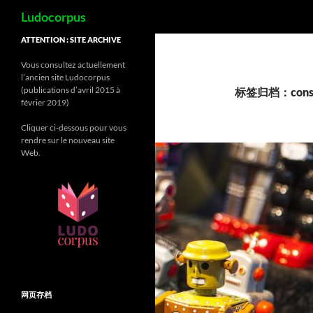
搜
Ludocorpus
索
跳
ATTENTION : SITE ARCHIVE
至
Vous consultez actuellement
正
l’ancien site Ludocorpus
文
(publications d’avril 2015 à
标签归档：consu
février 2019)
Cliquer ci-dessous pour vous
rendre sur le nouveau site
Web.
网页存档