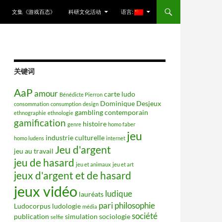
文集《游戏百态》
科研文化活动
语言:
关键词
AaP
amour
carte ludo
Bénédicte Pierron
Dominique Desjeux
consommation
consumption
design
gambling contemporain
ethnographie
ethnologie
gamification
histoire
genre
homo faber
jeu
industrie culturelle
homo ludens
internet
Jeu d'argent
jeu au travail
jeu de hasard
jeu et animaux
jeu et art
jeux d'argent et de hasard
jeux vidéo
ludique
lauréats
pari
philosophie
Ludocorpus
ludologie
média
société
publication
simulation
sociologie
selfie