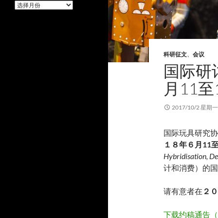
网
页
存
档
科研征文
、
会议
国际研
月11至
2017/10/2 星期一
国际玩具研究协会 (In
１８年６月11至
Hybridisation, D
计和消费）的国
请有意者在
２０
下载约稿通告（