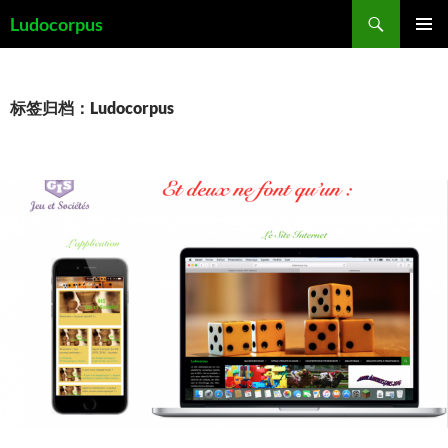
跳
搜
Ludocorpus
至
索
主菜单
正
文
标签归档：Ludocorpus