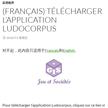
应用程序
(FRANÇAIS) TÉLÉCHARGER
L’APPLICATION
LUDOCORPUS
2016/7/1 星期五
对不起，此内容只适用于
Français
和
English
。
Pour télécharger l’application Ludocorpus, cliquez sur ce lien si