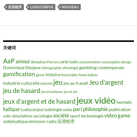
应用程序
LUDOCORPUS
NOUVEAU
关键词
AaP
amour
carte ludo
Bénédicte Pierron
consommation
consumption
design
Dominique Desjeux
gambling contemporain
ethnographie
ethnologie
gamification
histoire
genre
homo faber
homo ludens
jeu
Jeu d'argent
industrie culturelle
jeu au travail
internet
jeu de hasard
jeu et animaux
jeu et art
jeux vidéo
jeux d'argent et de hasard
lauréats
ludique
pari
philosophie
Ludocorpus
ludologie
publication
média
société
video game
simulation
sociologie
sport
technologie
selfie
vidéoludique
émission radio
应用程序