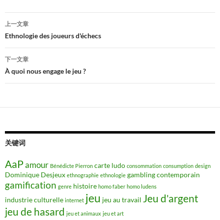
文
上一文章
章
Ethnologie des joueurs d'échecs
导
下一文章
航
À quoi nous engage le jeu ?
关键词
AaP
amour
carte ludo
Bénédicte Pierron
consommation
consumption
design
Dominique Desjeux
gambling contemporain
ethnographie
ethnologie
gamification
histoire
genre
homo faber
homo ludens
jeu
Jeu d'argent
industrie culturelle
jeu au travail
internet
jeu de hasard
jeu et animaux
jeu et art