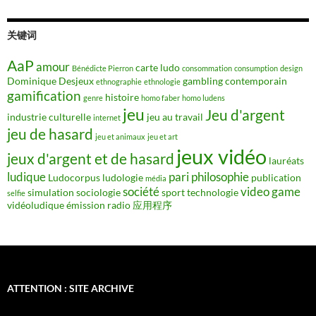
关键词
AaP
amour
carte ludo
Bénédicte Pierron
consommation
consumption
design
Dominique Desjeux
gambling contemporain
ethnographie
ethnologie
gamification
histoire
genre
homo faber
homo ludens
jeu
Jeu d'argent
industrie culturelle
jeu au travail
internet
jeu de hasard
jeu et animaux
jeu et art
jeux vidéo
jeux d'argent et de hasard
lauréats
ludique
pari
philosophie
Ludocorpus
ludologie
publication
média
société
video game
simulation
sociologie
sport
technologie
selfie
vidéoludique
émission radio
应用程序
ATTENTION : SITE ARCHIVE