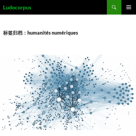
跳
搜
Ludocorpus
至
索
主菜单
正
文
标签归档：humanités numériques