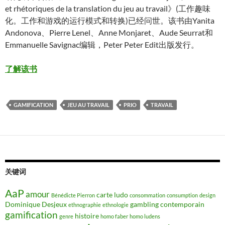
et rhétoriques de la translation du jeu au travail》(工作趣味
化。工作和游戏的运行模式和转换)已经问世。该书由Yanita
Andonova、Pierre Lenel、Anne Monjaret、Aude Seurrat和
Emmanuelle Savignac编辑，Peter Peter Edit出版发行。
了解该书
GAMIFICATION
JEU AU TRAVAIL
PRIO
TRAVAIL
关键词
AaP
amour
carte ludo
Bénédicte Pierron
consommation
consumption
design
Dominique Desjeux
gambling contemporain
ethnographie
ethnologie
gamification
histoire
genre
homo faber
homo ludens