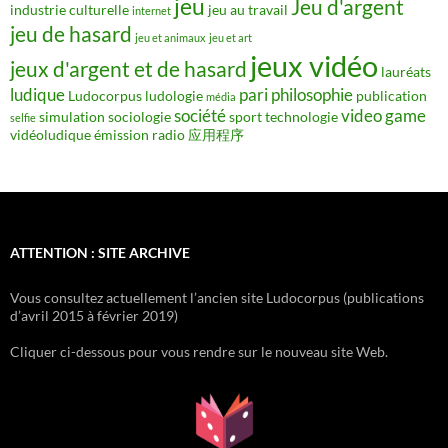
jeu
Jeu d'argent
industrie culturelle
jeu au travail
internet
jeu de hasard
jeu et animaux
jeu et art
jeux vidéo
jeux d'argent et de hasard
lauréats
ludique
pari
philosophie
Ludocorpus
ludologie
publication
média
société
video game
simulation
sociologie
sport
technologie
selfie
vidéoludique
émission radio
应用程序
ATTENTION : SITE ARCHIVE
Vous consultez actuellement l’ancien site Ludocorpus (publications
d’avril 2015 à février 2019)
Cliquer ci-dessous pour vous rendre sur le nouveau site Web.