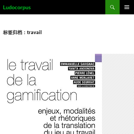
跳
搜
Ludocorpus
至
索
主菜单
正
文
标签归档：travail