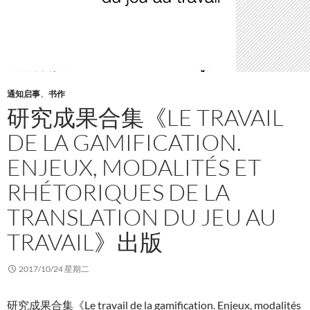
通知启事
、
书作
研究成果合集《LE TRAVAIL
DE LA GAMIFICATION.
ENJEUX, MODALITÉS ET
RHÉTORIQUES DE LA
TRANSLATION DU JEU AU
TRAVAIL》出版
2017/10/24 星期二
研究成果合集《Le travail de la gamification. Enjeux, modalités