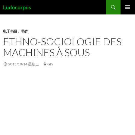
跳
搜
Ludocorpus
至
索
主菜单
正
文
电子书目
、
书作
ETHNO-SOCIOLOGIE DES
MACHINES À SOUS
2015/10/14 星期三
GIS