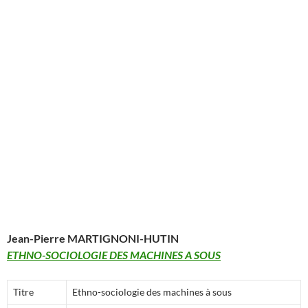
Jean-Pierre MARTIGNONI-HUTIN
ETHNO-SOCIOLOGIE DES MACHINES A SOUS
Titre
Ethno-sociologie des machines à sous