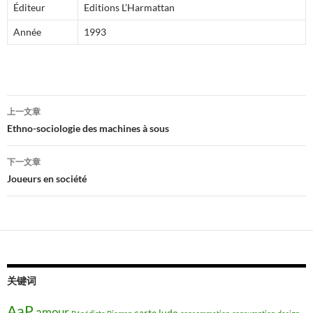
Éditeur
Editions L’Harmattan
Année
1993
文
上一文章
章
Ethno-sociologie des machines à sous
导
下一文章
航
Joueurs en société
关键词
AaP
amour
carte ludo