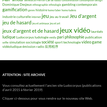
Bénédicte Pierron
consommation
consumption
design
Dominique Desjeux
gambling contemporain
ethnographie
ethnologie
gamification
histoire
genre
homo faber
homo ludens
jeu
Jeu d'argent
industrie culturelle
jeu au travail
internet
jeu de hasard
jeu et animaux
jeu et art
jeux vidéo
jeux d'argent et de hasard
lauréats
ludique
pari
philosophie
Ludocorpus
ludologie
publication
média
société
video game
simulation
sociologie
sport
technologie
selfie
vidéoludique
émission radio
应用程序
ATTENTION : SITE ARCHIVE
Vous consultez actuellement l’ancien site Ludocorpus (publications
d’avril 2015 à février 2019)
Cliquer ci-dessous pour vous rendre sur le nouveau site Web.