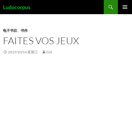
跳
搜
Ludocorpus
至
索
主菜单
正
文
电子书目
、
书作
FAITES VOS JEUX
2015/10/14 星期三
GIS